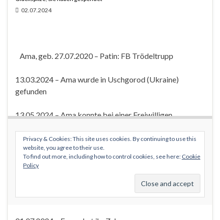
02.07.2024
Ama, geb. 27.07.2020 – Patin: FB Trödeltrupp
13.03.2024 – Ama wurde in Uschgorod (Ukraine)
gefunden
13.05.2024 – Ama konnte bei einer Freiwilligen
untergebracht werden
Privacy & Cookies: This site uses cookies. By continuing to use this
website, you agree to their use.
02.06.2024 – Ama kommt heute auf die Auffangstation
To find out more, including how to control cookies, see here:
Cookie
in Rumänien
Policy
22.06.2024 – Ama ist auf ihrer Pflegestelle in
Deutschland angekommen und heißt nun Emma