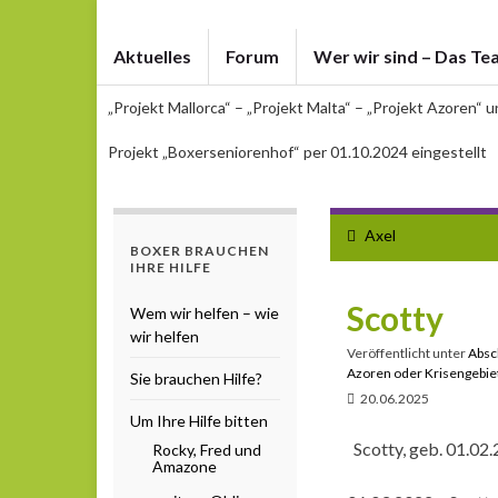
Aktuelles
Forum
Wer wir sind – Das Te
„Projekt Mallorca“ – „Projekt Malta“ – „Projekt Azoren“ 
Projekt „Boxerseniorenhof“ per 01.10.2024 eingestellt
Axel
BOXER BRAUCHEN
IHRE HILFE
Scotty
Wem wir helfen – wie
wir helfen
Veröffentlicht unter
Absc
Azoren oder Krisengebiet
Sie brauchen Hilfe?
20.06.2025
Um Ihre Hilfe bitten
Scotty, geb. 01.02.2
Rocky, Fred und
Amazone