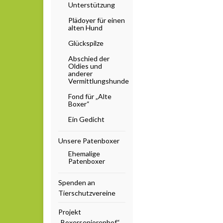
Unterstützung
Plädoyer für einen
alten Hund
Glückspilze
Abschied der
Oldies und
anderer
Vermittlungshunde
Fond für „Alte
Boxer“
Ein Gedicht
Unsere Patenboxer
Ehemalige
Patenboxer
Spenden an
Tierschutzvereine
Projekt
„Boxerseniorenhof“