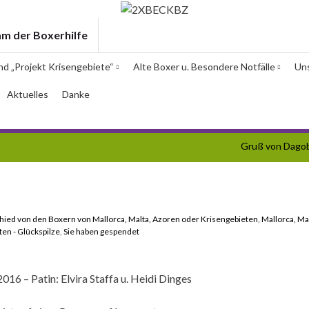
am der Boxerhilfe
und „Projekt Krisengebiete“
Alte Boxer u. Besondere Notfälle
Un
Aktuelles
Danke
Gruß von Dago
hied von den Boxern von Mallorca, Malta, Azoren oder Krisengebieten
,
Mallorca, Ma
en - Glückspilze
,
Sie haben gespendet
016 – Patin: Elvira Staffa u. Heidi Dinges