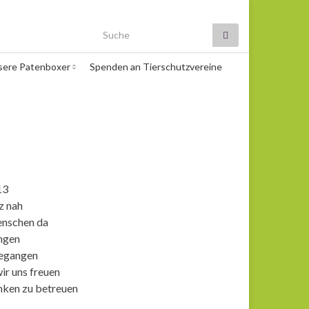
Search for:
sere Patenboxer
Spenden an Tierschutzvereine
13
z nah
enschen da
ngen
gegangen
ir uns freuen
nken zu betreuen