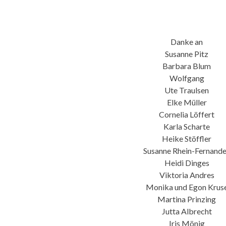
Danke an
Susanne Pitz
Barbara Blum
Wolfgang
Ute Traulsen
Elke Müller
Cornelia Löffert
Karla Scharte
Heike Stöffler
Susanne Rhein-Fernand
Heidi Dinges
Viktoria Andres
Monika und Egon Krus
Martina Prinzing
Jutta Albrecht
Iris Mönig