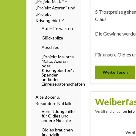
„Projekt Malta“ –
„Projekt Azoren“ und
5 Trostpreise gehen
„Projekt
Claus
Krisengebiete“
Auf Hilfe warten
Die Gewinne werden
Glückspilze
Abschied
Für unsere Oldies u
„Projekt Mallorca,
Malta, Azoren
oder
Krisengebieten“:
Weiterlesen
Spenden
und/oder
Einreisepatenschaften
Alte Boxer u.
Weiberfa
Besondere Notfälle
Vermittlungshilfe
Veröffentlicht unter
Info
für Oldies und
andere Notfälle
Oldies brauchen
Weib
finanzielle