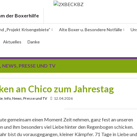
am der Boxerhilfe
und „Projekt Krisengebiete“
Alte Boxer u. Besondere Notfälle
Un
Aktuelles
Danke
, NEWS, PRESSE UND TV
en an Chico zum Jahrestag
ße
,
Info, News, Presse und TV
12.04.2026
ute gemeinsam einen Moment Zeit nehmen, ganz fest an unseren
n und ihm besonders viel Liebe hinter den Regenbogen schicken.
ahr bist du vorausgegangen, kleiner Kämpfer. 71 Tage in Liebe un