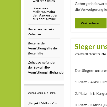
weitere Oldies
Geborgenheit waren 
Boxer von
die Verweigerung l
Mallorca, Malta
den Azoren oder
aus der Ukraine
Weiterlesen
Boxer suchen ein
Zuhause
Boxer in der
Sieger un
Vermittlunghilfe der
Boxerhilfe
Veröffentlicht unter
Info
Zuhause gefunden
der Boxerhilfe-
Den Siegern unsere
Vermittlungshilfehunde
1. Platz – Anke Hil
2. Platz – Iris Karge
WEM WIR HELFEN
„Projekt Mallorca“ –
3. Platz – Katrin Q