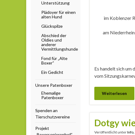
Unterstützung
Plädoyer für einen
alten Hund
im Koblenzer 
Glückspilze
am Niederrhein
Abschied der
Oldies und
anderer
Vermittlungshunde
Fond für „Alte
Boxer“
Es handelt sich um
Ein Gedicht
vom Sitzungskarnev
Unsere Patenboxer
Ehemalige
Weiterlesen
Patenboxer
Spenden an
Tierschutzvereine
Dotgy wie
Projekt
Veröffentlicht unter
Info
„Boxerseniorenhof“