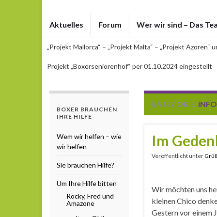
Aktuelles
Forum
Wer wir sind – Das Te
„Projekt Mallorca“ – „Projekt Malta“ – „Projekt Azoren“ 
Projekt „Boxerseniorenhof“ per 01.10.2024 eingestellt
KATEGORIE:
INFO
BOXER BRAUCHEN
IHRE HILFE
Im Gedenk
Wem wir helfen – wie
wir helfen
Veröffentlicht unter
Grü
Sie brauchen Hilfe?
Um Ihre Hilfe bitten
Wir möchten uns he
Rocky, Fred und
kleinen Chico denke
Amazone
Gestern vor einem J