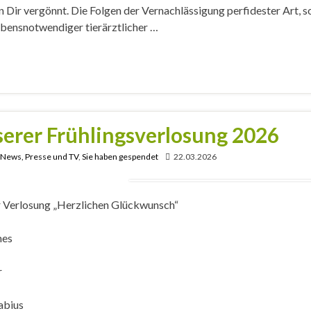
Dir vergönnt. Die Folgen der Vernachlässigung perfidester Art, s
ebensnotwendiger tierärztlicher …
serer Frühlingsverlosung 2026
, News, Presse und TV
,
Sie haben gespendet
22.03.2026
r Verlosung „Herzlichen Glückwunsch“
mes
r
uabius