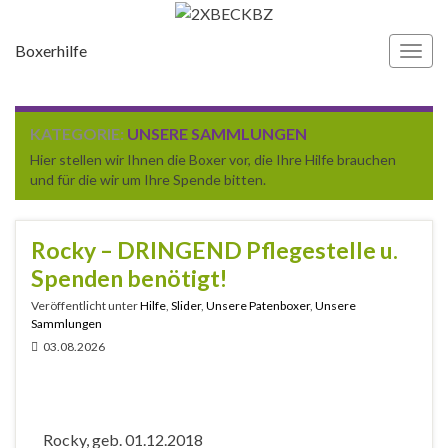
Boxerhilfe
Navi
umsc
KATEGORIE:
UNSERE SAMMLUNGEN
Hier stellen wir Ihnen die Boxer vor, die Ihre Hilfe brauchen
und für die wir um Ihre Spende bitten.
Rocky – DRINGEND Pflegestelle u.
Spenden benötigt!
Veröffentlicht unter
Hilfe
,
Slider
,
Unsere Patenboxer
,
Unsere
Sammlungen
03.08.2026
Rocky, geb. 01.12.2018