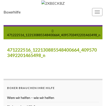
Boxerhilfe
Navi
umsc
471222516_122130885548400664_4095703492201465498_n
471222516_122130885548400664_409570
3492201465498_n
BOXER BRAUCHEN IHRE HILFE
Wem wir helfen – wie wir helfen