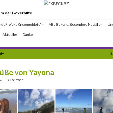
am der Boxerhilfe
und „Projekt Krisengebiete“
Alte Boxer u. Besondere Notfälle
Un
Aktuelles
Danke
ndy
B
rüße von Yayona
ße
25.08.2016