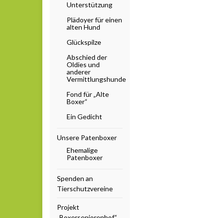
Unterstützung
Plädoyer für einen
alten Hund
Glückspilze
Abschied der
Oldies und
anderer
Vermittlungshunde
Fond für „Alte
Boxer“
Ein Gedicht
Unsere Patenboxer
Ehemalige
Patenboxer
Spenden an
Tierschutzvereine
Projekt
„Boxerseniorenhof“