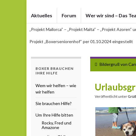
Aktuelles
Forum
Wer wir sind – Das Te
„Projekt Mallorca“ – „Projekt Malta“ – „Projekt Azoren“ 
Projekt „Boxerseniorenhof“ per 01.10.2024 eingestellt
Bildergruß von Ca
BOXER BRAUCHEN
IHRE HILFE
Urlaubsg
Wem wir helfen – wie
wir helfen
Veröffentlicht unter
Grü
Sie brauchen Hilfe?
Um Ihre Hilfe bitten
Rocky, Fred und
Amazone