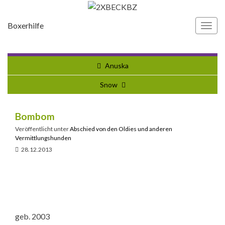
Boxerhilfe
Navi
umsc
Anuska
Snow
Bombom
Veröffentlicht unter
Abschied von den Oldies und anderen
Vermittlungshunden
28.12.2013
geb. 2003