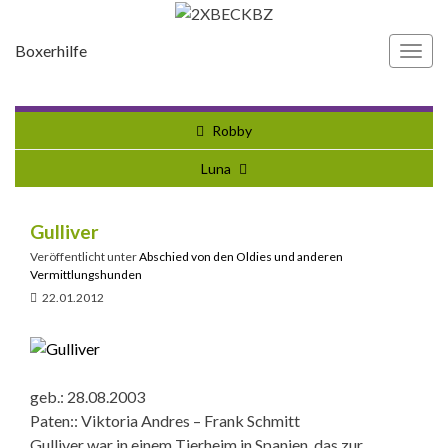
Boxerhilfe
Navi
umsc
Robby
Luna
Gulliver
Veröffentlicht unter
Abschied von den Oldies und anderen
Vermittlungshunden
22.01.2012
geb.: 28.08.2003
Paten:: Viktoria Andres – Frank Schmitt
Gulliver war in einem Tierheim in Spanien, das zur