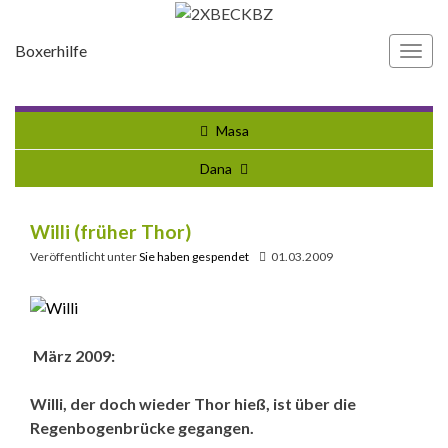
Boxerhilfe
Navi
umsc
Masa
Dana
Willi (früher Thor)
Veröffentlicht unter
Sie haben gespendet
01.03.2009
März 2009:
Willi, der doch wieder Thor hieß, ist über die
Regenbogenbrücke gegangen.