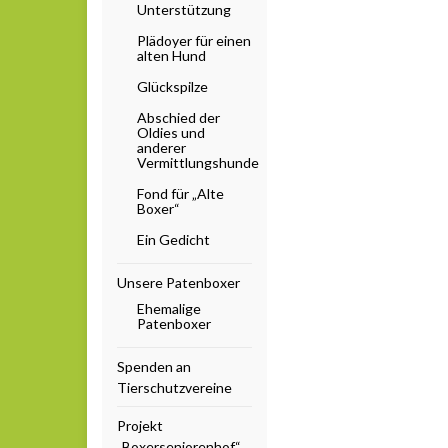
Unterstützung
Plädoyer für einen
alten Hund
Glückspilze
Abschied der
Oldies und
anderer
Vermittlungshunde
Fond für „Alte
Boxer“
Ein Gedicht
Unsere Patenboxer
Ehemalige
Patenboxer
Spenden an
Tierschutzvereine
Projekt
„Boxerseniorenhof“