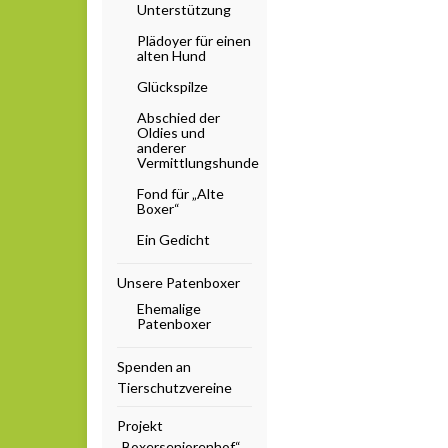
Unterstützung
Plädoyer für einen
alten Hund
Glückspilze
Abschied der
Oldies und
anderer
Vermittlungshunde
Fond für „Alte
Boxer“
Ein Gedicht
Unsere Patenboxer
Ehemalige
Patenboxer
Spenden an
Tierschutzvereine
Projekt
„Boxerseniorenhof“