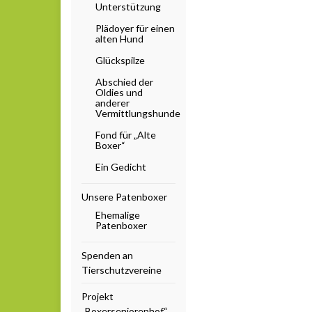
Unterstützung
Plädoyer für einen
alten Hund
Glückspilze
Abschied der
Oldies und
anderer
Vermittlungshunde
Fond für „Alte
Boxer“
Ein Gedicht
Unsere Patenboxer
Ehemalige
Patenboxer
Spenden an
Tierschutzvereine
Projekt
„Boxerseniorenhof“