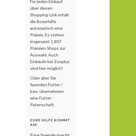
Für jeden Einkauf
über diesen
Shopping-Link erhält
die Boxerhilfe
automatisch eine
Prämie. Es stehen
insgesamt 1.807
Prämien-Shops zur
Auswahl. Auch
Einkäufe bei Zooplus
sind hier möglich!
Oder aber Sie
Spenden Futter /
bzw. übernehmen
eine Futter-
Patenschaft.
EURE HILFE KOMMT
AN!
Eure Spende macht