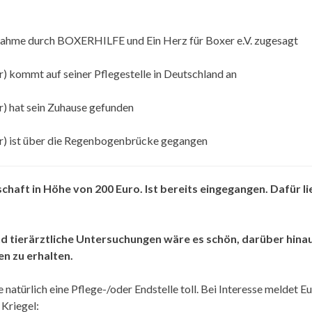
ahme durch BOXERHILFE und Ein Herz für Boxer e.V. zugesagt
r) kommt auf seiner Pflegestelle in Deutschland an
r) hat sein Zuhause gefunden
ar) ist über die Regenbogenbrücke gegangen
chaft in Höhe von 200 Euro. Ist bereits eingegangen. Dafür l
 tierärztliche Untersuchungen wäre es schön, darüber hina
n zu erhalten.
natürlich eine Pflege-/oder Endstelle toll. Bei Interesse meldet E
 Kriegel: