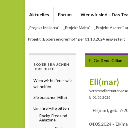
Aktuelles
Forum
Wer wir sind – Das Te
„Projekt Mallorca“ – „Projekt Malta“ – „Projekt Azoren“ 
Projekt „Boxerseniorenhof“ per 01.10.2024 eingestellt
Gruß von Gillian
BOXER BRAUCHEN
IHRE HILFE
Ell(mar)
Wem wir helfen – wie
wir helfen
Veröffentlicht unter
Absc
Sie brauchen Hilfe?
01.05.2026
Um Ihre Hilfe bitten
Ell(mar), geb. 7/20
Rocky, Fred und
Amazone
04.05.2024 – Ell(m