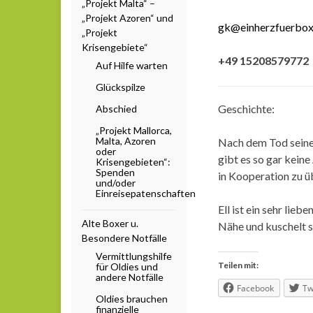
„Projekt Malta“ –
„Projekt Azoren“ und
gk@einherzfuerbox
„Projekt
Krisengebiete“
+49 15208579772
Auf Hilfe warten
Glückspilze
Geschichte:
Abschied
„Projekt Mallorca,
Malta, Azoren
Nach dem Tod seines
oder
gibt es so gar kein
Krisengebieten“:
Spenden
in Kooperation zu ü
und/oder
Einreisepatenschaften
Ell ist ein sehr lie
Alte Boxer u.
Nähe und kuschelt s
Besondere Notfälle
Vermittlungshilfe
Teilen mit:
für Oldies und
andere Notfälle
Facebook
Tw
Oldies brauchen
finanzielle