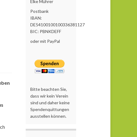
Elke Mührer
Postbank
IBAN:
DE54100100100336381127
BIC: PBNKDEFF
oder mit PayPal
ieben
Bitte beachten Sie,
dass wir kein Verein
sind und daher keine
us
Spendenquittungen
ausstellen können.
uch