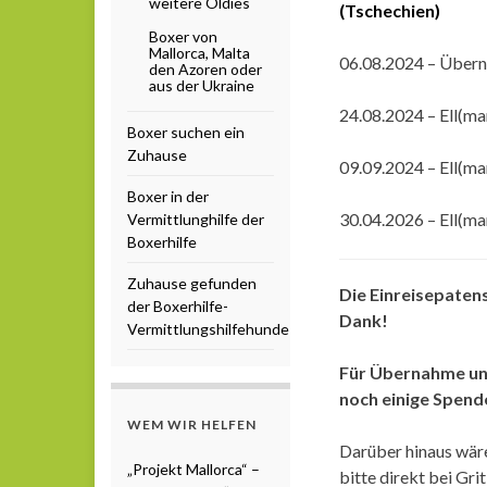
weitere Oldies
(Tschechien)
Boxer von
Mallorca, Malta
06.08.2024 – Übern
den Azoren oder
aus der Ukraine
24.08.2024 – Ell(ma
Boxer suchen ein
Zuhause
09.09.2024 – Ell(ma
Boxer in der
30.04.2026 – Ell(m
Vermittlunghilfe der
Boxerhilfe
Zuhause gefunden
Die Einreisepatens
der Boxerhilfe-
Dank!
Vermittlungshilfehunde
Für Übernahme und
noch einige Spende
WEM WIR HELFEN
Darüber hinaus wäre 
„Projekt Mallorca“ –
bitte direkt bei Grit