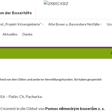
am der Boxerhilfe
und „Projekt Krisengebiete“
Alte Boxer u. Besondere Notfälle
Un
Aktuelles
Danke
hied von den Oldies und anderen Vermittlungshunden
,
Sie haben gespendet
16 – Patin: Ch. Pachurka
ar) kommt in die Obhut von
Pomoc německým boxerům z. s.