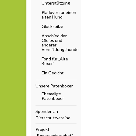
Unterstützung
Plädoyer für einen
alten Hund
Glückspilze
Abschied der
Oldies und
anderer
Vermittlungshunde
Fond für „Alte
Boxer“
Ein Gedicht
Unsere Patenboxer
Ehemalige
Patenboxer
Spenden an
Tierschutzvereine
Projekt
„Boxerseniorenhof“