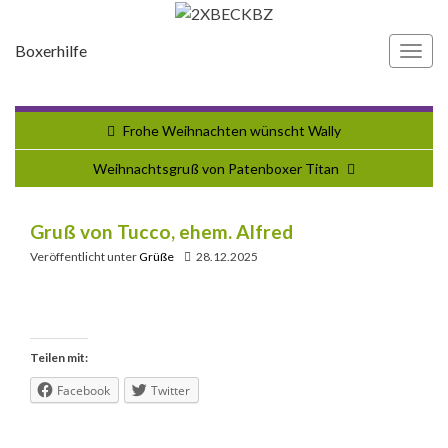
Boxerhilfe
Navi
umsc
Frohe Weihnachten wünscht Wally
Weihnachtsgruß von Patenboxer Titan
Gruß von Tucco, ehem. Alfred
Veröffentlicht unter
Grüße
28.12.2025
Teilen mit:
Facebook
Twitter