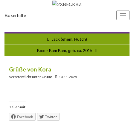
Boxerhilfe
Navi
umsc
Jack (ehem. Hutch)
Boxer Bam Bam, geb. ca. 2015
Grüße von Kora
Veröffentlicht unter
Grüße
10.11.2025
Teilen mit:
Facebook
Twitter