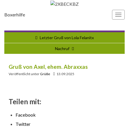
Boxerhilfe
Navi
umsc
Letzter Gruß von Lola Felanitx
Nachruf
Gruß von Axel, ehem. Abraxxas
Veröffentlicht unter
Grüße
13.09.2025
Teilen mit:
Facebook
Twitter