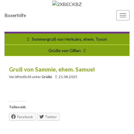
Boxerhilfe
Navi
umsc
Sommergruß von Herkules, ehem. Tyson
Grüße von Gillian
Gruß von Sammie, ehem. Samuel
Veröffentlicht unter
Grüße
21.08.2025
Teilen mit:
Facebook
Twitter