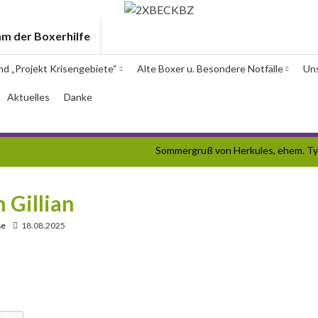
am der Boxerhilfe
und „Projekt Krisengebiete“
Alte Boxer u. Besondere Notfälle
Un
Aktuelles
Danke
Sommergruß von Herkules, ehem. T
 Gillian
ße
18.08.2025