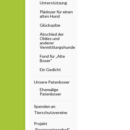
Unterstützung
Plädoyer für einen
alten Hund
Glückspilze
Abschied der
Oldies und
anderer
Vermittlungshunde
Fond für „Alte
Boxer“
Ein Gedicht
Unsere Patenboxer
Ehemalige
Patenboxer
Spenden an
Tierschutzvereine
Projekt
„Boxerseniorenhof“