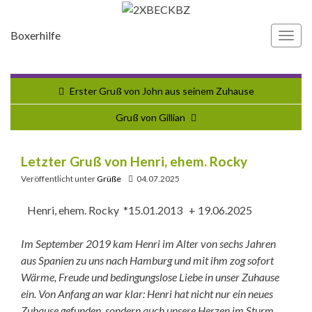
Boxerhilfe
Navi
umsc
Erster Gruß von John aus seinem Zuhause
Gruß von Gillian
Letzter Gruß von Henri, ehem. Rocky
Veröffentlicht unter
Grüße
04.07.2025
Henri, ehem. Rocky *15.01.2013 + 19.06.2025
Im September 2019 kam Henri im Alter von sechs Jahren
aus Spanien zu uns nach Hamburg und mit ihm zog sofort
Wärme, Freude und bedingungslose Liebe in unser Zuhause
ein. Von Anfang an war klar: Henri hat nicht nur ein neues
Zuhause gefunden, sondern auch unsere Herzen im Sturm