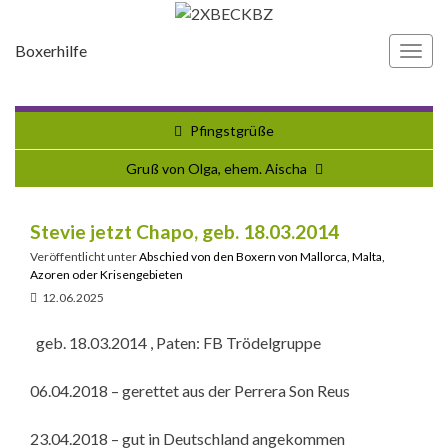
Boxerhilfe
Navi
umsc
Pfingstgrüße
Gruß von Olga, ehem. Aischa
Stevie jetzt Chapo, geb. 18.03.2014
Veröffentlicht unter
Abschied von den Boxern von Mallorca, Malta,
Azoren oder Krisengebieten
12.06.2025
geb. 18.03.2014 , Paten: FB Trödelgruppe
06.04.2018 – gerettet aus der Perrera Son Reus
23.04.2018 – gut in Deutschland angekommen