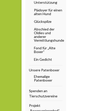
Unterstützung
Plädoyer für einen
alten Hund
Glückspilze
Abschied der
Oldies und
anderer
Vermittlungshunde
Fond für „Alte
Boxer“
Ein Gedicht
Unsere Patenboxer
Ehemalige
Patenboxer
Spenden an
Tierschutzvereine
Projekt
„Boxerseniorenhof“