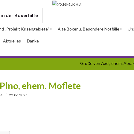
am der Boxerhilfe
und „Projekt Krisengebiete“
Alte Boxer u. Besondere Notfälle
Un
Aktuelles
Danke
Grüße von Axel, ehem. Abra
Pino, ehem. Moflete
ße
22.06.2025