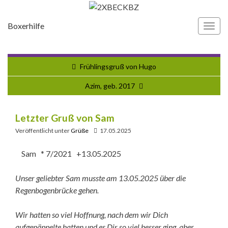
Boxerhilfe
Navi
umsc
Frühlingsgruß von Hugo
Azim, geb. 2017
Letzter Gruß von Sam
Veröffentlicht unter
Grüße
17.05.2025
Sam * 7/2021 +13.05.2025
Unser geliebter Sam musste am 13.05.2025 über die
Regenbogenbrücke gehen.
Wir hatten so viel Hoffnung, nach dem wir Dich
aufgepäppelte hatten und es Dir so viel besser ging, aber