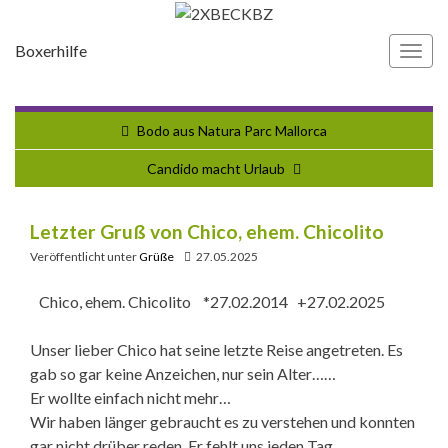
Boxerhilfe
Navi
umsc
Bodo aus Natura Parc Mallorca
Candido macht Urlaub
Letzter Gruß von Chico, ehem. Chicolito
Veröffentlicht unter
Grüße
27.05.2025
Chico, ehem. Chicolito *27.02.2014 +27.02.2025
Unser lieber Chico hat seine letzte Reise angetreten. Es
gab so gar keine Anzeichen, nur sein Alter……
Er wollte einfach nicht mehr…
Wir haben länger gebraucht es zu verstehen und konnten
gar nicht drüber reden. Er fehlt uns jeden Tag.