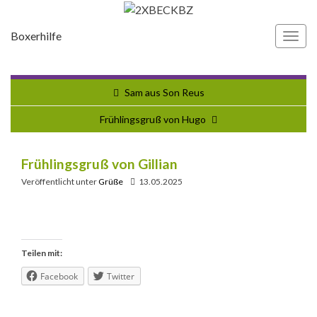
Boxerhilfe
Navi
umsc
Sam aus Son Reus
Frühlingsgruß von Hugo
Frühlingsgruß von Gillian
Veröffentlicht unter
Grüße
13.05.2025
Teilen mit:
Facebook
Twitter