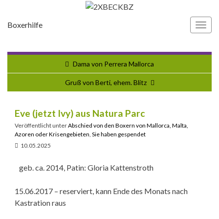
Boxerhilfe
Navi
umsc
Dama von Perrera Mallorca
Gruß von Berti, ehem. Blitz
Eve (jetzt Ivy) aus Natura Parc
Veröffentlicht unter
Abschied von den Boxern von Mallorca, Malta,
Azoren oder Krisengebieten
,
Sie haben gespendet
10.05.2025
geb. ca. 2014, Patin: Gloria Kattenstroth
15.06.2017 – reserviert, kann Ende des Monats nach
Kastration raus