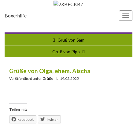
Boxerhilfe
Navi
umsc
Gruß von Sam
Gruß von Pipo
Grüße von Olga, ehem. Aischa
Veröffentlicht unter
Grüße
19.02.2025
Teilen mit:
Facebook
Twitter