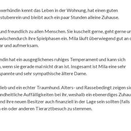
Boxerhündin kennt das Leben in der Wohnung, hat einen guten
stubenrein und bleibt auch ein paar Stunden alleine Zuhause.
und freundlich zu allen Menschen. Sie kuschelt gerne, geht gerne u
zwischendurch ihre Spielphasen ein. Mila läuft überwiegend gut an 
bar und aufmerksam.
ndin hat ein ausgeglichenes ruhiges Temperament und kann sich
wenn sie gerade mal nicht dran ist. Insgesamt ist Mila eine sehr
spannte und sehr sympathische ältere Dame.
 lieb und ein echter Traumhund. Alters- und Rassebedingt zeigen si
ndheitliche Auffälligkeiten bei ihr, weshalb ein ebenerdiges Zuha
d ihre neuen Besitzer auch finanziell in der Lage sein sollten (falls
n ein oder anderen Tierarztbesuch zu stemmen.