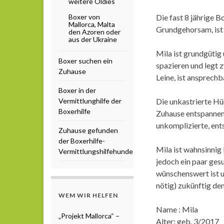
weitere Oldies
Boxer von
Die fast 8 jährige 
Mallorca, Malta
Grundgehorsam, ist 
den Azoren oder
aus der Ukraine
Mila ist grundgütig 
Boxer suchen ein
spazieren und legt 
Zuhause
Leine, ist ansprech
Boxer in der
Vermittlunghilfe der
Die unkastrierte Hü
Boxerhilfe
Zuhause entspannen, 
unkomplizierte, ent
Zuhause gefunden
der Boxerhilfe-
Mila ist wahnsinnig
Vermittlungshilfehunde
jedoch ein paar gesu
wünschenswert ist un
nötig) zukünftig de
WEM WIR HELFEN
Name : Mila
„Projekt Mallorca“ –
Alter: geb. 3/2017