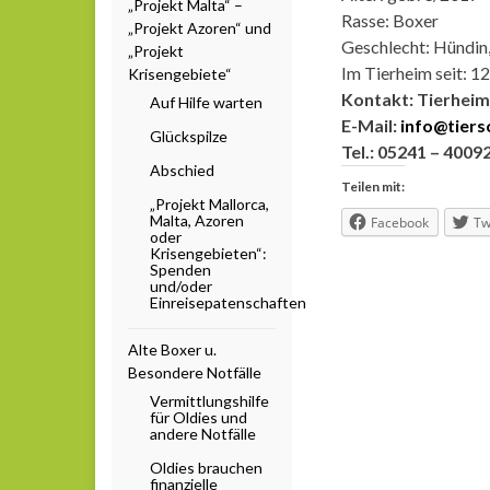
„Projekt Malta“ –
Rasse: Boxer
„Projekt Azoren“ und
Geschlecht: Hündin,
„Projekt
Im Tierheim seit: 1
Krisengebiete“
Kontakt: Tierheim 
Auf Hilfe warten
E-Mail:
info@tiers
Glückspilze
Tel.: 05241 – 4009
Abschied
Teilen mit:
„Projekt Mallorca,
Malta, Azoren
Facebook
Tw
oder
Krisengebieten“:
Spenden
und/oder
Einreisepatenschaften
Alte Boxer u.
Besondere Notfälle
Vermittlungshilfe
für Oldies und
andere Notfälle
Oldies brauchen
finanzielle