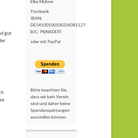
Elke Mührer
Postbank
IBAN:
DE54100100100336381127
BIC: PBNKDEFF
nd gut
der
oder mit PayPal
Bitte beachten Sie,
ch
dass wir kein Verein
use
sind und daher keine
Spendenquittungen
ausstellen können.