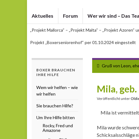
Aktuelles
Forum
Wer wir sind – Das Te
„Projekt Mallorca“ – „Projekt Malta“ – „Projekt Azoren“ 
Projekt „Boxerseniorenhof“ per 01.10.2024 eingestellt
Gruß von Leon, eh
BOXER BRAUCHEN
IHRE HILFE
Mila, geb
Wem wir helfen – wie
wir helfen
Veröffentlicht unter
Oldie
Sie brauchen Hilfe?
Mila ist vermittelt
Um Ihre Hilfe bitten
Rocky, Fred und
Mila wurde schweren
Amazone
Schicksalsschläge 