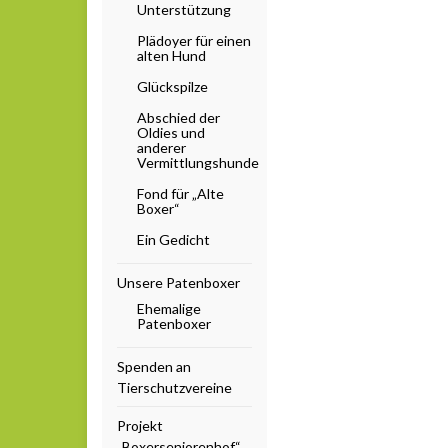
Unterstützung
Plädoyer für einen
alten Hund
Glückspilze
Abschied der
Oldies und
anderer
Vermittlungshunde
Fond für „Alte
Boxer“
Ein Gedicht
Unsere Patenboxer
Ehemalige
Patenboxer
Spenden an
Tierschutzvereine
Projekt
„Boxerseniorenhof“