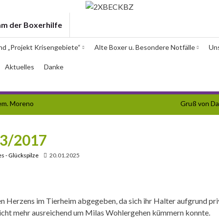
am der Boxerhilfe
und „Projekt Krisengebiete“
Alte Boxer u. Besondere Notfälle
Un
Aktuelles
Danke
em. Moreno
Gruß von D
. 3/2017
s - Glückspilze
20.01.2025
 Herzens im Tierheim abgegeben, da sich ihr Halter aufgrund pri
nicht mehr ausreichend um Milas Wohlergehen kümmern konnte.