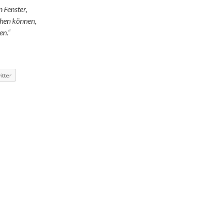
n Fenster,
ehen können,
en.“
itter