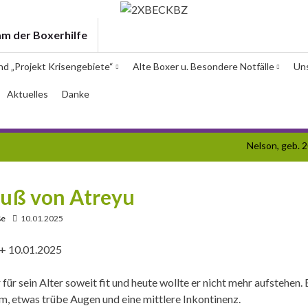
am der Boxerhilfe
und „Projekt Krisengebiete“
Alte Boxer u. Besondere Notfälle
Un
Aktuelles
Danke
Nelson, geb. 
ruß von Atreyu
ße
10.01.2025
+ 10.01.2025
für sein Alter soweit fit und heute wollte er nicht mehr aufstehen. 
, etwas trübe Augen und eine mittlere Inkontinenz.