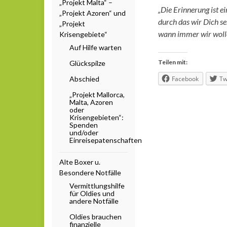
„Projekt Malta“ –
„Die Erinnerung ist ei
„Projekt Azoren“ und
durch das wir Dich s
„Projekt
wann immer wir woll
Krisengebiete“
Auf Hilfe warten
Teilen mit:
Glückspilze
Abschied
Facebook
Tw
„Projekt Mallorca,
Malta, Azoren
oder
Krisengebieten“:
Spenden
und/oder
Einreisepatenschaften
Alte Boxer u.
Besondere Notfälle
Vermittlungshilfe
für Oldies und
andere Notfälle
Oldies brauchen
finanzielle