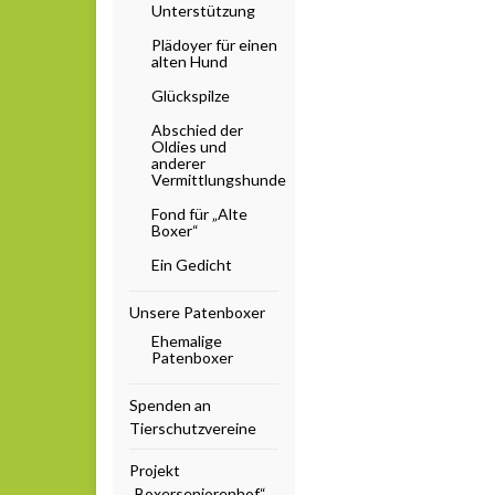
Unterstützung
Plädoyer für einen
alten Hund
Glückspilze
Abschied der
Oldies und
anderer
Vermittlungshunde
Fond für „Alte
Boxer“
Ein Gedicht
Unsere Patenboxer
Ehemalige
Patenboxer
Spenden an
Tierschutzvereine
Projekt
„Boxerseniorenhof“