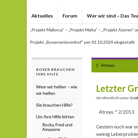
Aktuelles
Forum
Wer wir sind – Das Te
„Projekt Mallorca“ – „Projekt Malta“ – „Projekt Azoren“ 
Projekt „Boxerseniorenhof“ per 01.10.2024 eingestellt
Atreyu
BOXER BRAUCHEN
IHRE HILFE
Letzter G
Wem wir helfen – wie
wir helfen
Veröffentlicht unter
Grü
Sie brauchen Hilfe?
Atreyu * 2/2013 
Um Ihre Hilfe bitten
Rocky, Fred und
Gestern noch war er 
Amazone
weinig Leberproblem