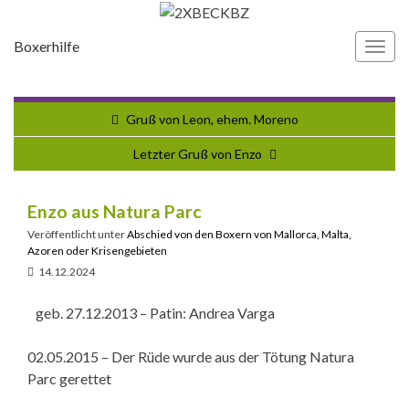
Boxerhilfe
Navi
umsc
Gruß von Leon, ehem. Moreno
Letzter Gruß von Enzo
Enzo aus Natura Parc
Veröffentlicht unter
Abschied von den Boxern von Mallorca, Malta,
Azoren oder Krisengebieten
14.12.2024
geb. 27.12.2013 – Patin: Andrea Varga
02.05.2015 – Der Rüde wurde aus der Tötung Natura
Parc gerettet