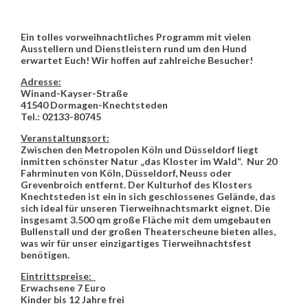
Ein tolles vorweihnachtliches Programm mit vielen
Ausstellern und Dienstleistern rund um den Hund
erwartet Euch! Wir hoffen auf zahlreiche Besucher!
Adresse:
Winand-Kayser-Straße
41540 Dormagen-Knechtsteden
Tel.: 02133-80745
Veranstaltungsort:
Zwischen den Metropolen Köln und Düsseldorf liegt
inmitten schönster Natur „das Kloster im Wald“. Nur 20
Fahrminuten von Köln, Düsseldorf, Neuss oder
Grevenbroich entfernt. Der Kulturhof des Klosters
Knechtsteden ist ein in sich geschlossenes Gelände, das
sich ideal für unseren Tierweihnachtsmarkt eignet. Die
insgesamt 3.500 qm große Fläche mit dem umgebauten
Bullenstall und der großen Theaterscheune bieten alles,
was wir für unser einzigartiges Tierweihnachtsfest
benötigen.
Eintrittspreise:
Erwachsene 7 Euro
Kinder bis 12 Jahre frei