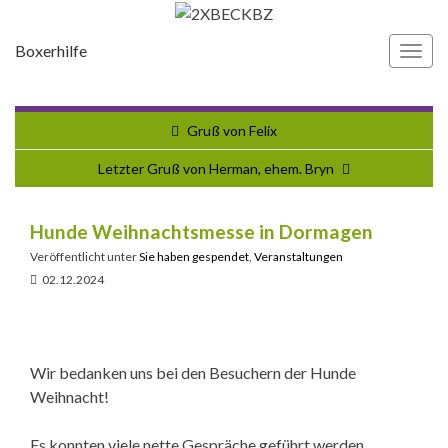
Boxerhilfe
Navi
umsc
Gruß von Felix
Letzter Gruß von Herman, ehem. Bryn
Hunde Weihnachtsmesse in Dormagen
Veröffentlicht unter
Sie haben gespendet
,
Veranstaltungen
02.12.2024
Wir bedanken uns bei den Besuchern der Hunde
Weihnacht!
Es konnten viele nette Gespräche geführt werden .