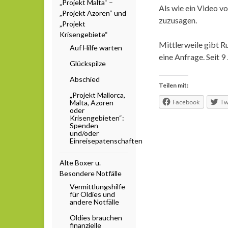
„Projekt Malta“ –
Als wie ein Video vo
„Projekt Azoren“ und
zuzusagen.
„Projekt
Krisengebiete“
Mittlerweile gibt Ru
Auf Hilfe warten
eine Anfrage. Seit 9
Glückspilze
Abschied
Teilen mit:
„Projekt Mallorca,
Facebook
Tw
Malta, Azoren
oder
Krisengebieten“:
Spenden
und/oder
Einreisepatenschaften
Alte Boxer u.
Besondere Notfälle
Vermittlungshilfe
für Oldies und
andere Notfälle
Oldies brauchen
finanzielle