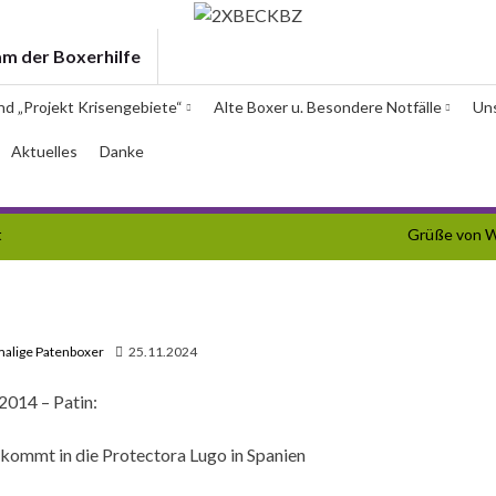
am der Boxerhilfe
und „Projekt Krisengebiete“
Alte Boxer u. Besondere Notfälle
Un
Aktuelles
Danke
t
Grüße von W
alige Patenboxer
25.11.2024
2014 – Patin:
kommt in die Protectora Lugo in Spanien