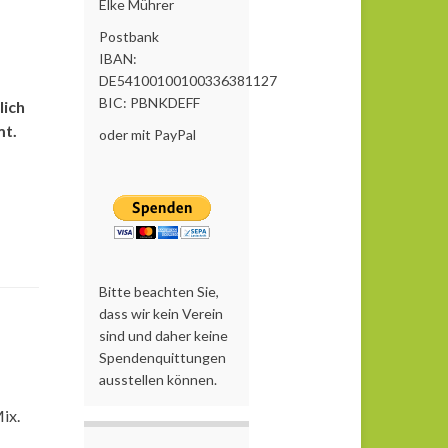
Elke Mührer
Postbank
IBAN:
DE54100100100336381127
BIC: PBNKDEFF
lich
mt.
oder mit PayPal
Bitte beachten Sie,
dass wir kein Verein
sind und daher keine
Spendenquittungen
ausstellen können.
Mix.