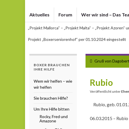
Aktuelles
Forum
Wer wir sind – Das Te
„Projekt Mallorca“ – „Projekt Malta“ – „Projekt Azoren“ 
Projekt „Boxerseniorenhof“ per 01.10.2024 eingestellt
Gruß von Dagober
BOXER BRAUCHEN
IHRE HILFE
Rubio
Wem wir helfen – wie
wir helfen
Veröffentlicht unter
Ehem
Sie brauchen Hilfe?
Rubio, geb. 01.01.
Um Ihre Hilfe bitten
Rocky, Fred und
06.03.2015 – Rubio 
Amazone