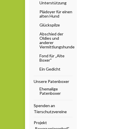
Unterstützung
Plädoyer für einen
alten Hund
Glückspilze
Abschied der
Oldies und
anderer
Vermittlungshunde
Fond für „Alte
Boxer“
Ein Gedicht
Unsere Patenboxer
Ehemalige
Patenboxer
Spenden an
Tierschutzvereine
Projekt
„Boxerseniorenhof“