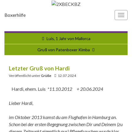
Boxerhilfe
Navi
umsc
Luis, 1 Jahr von Mallorca
Gruß von Patenboxer Kimba
Letzter Gruß von Hardi
Veröffentlicht unter
Grüße
12.07.2024
Hardi, ehem. Luis
*11.10.2012 + 20.06.2024
Lieber Hardi,
im Oktober 2013 kamst du am Flughafen in Hamburg an.
Schon bei der ersten Begegnung zwischen Dir und Deinem (zu
diesem Zeitpunkt eigentlich nur) Pflegefrauchen wurde klar,