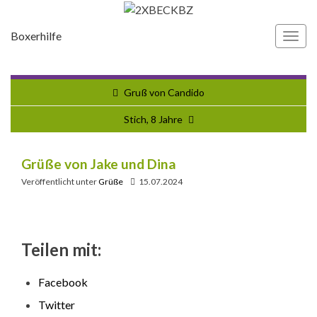
Boxerhilfe
Navi
umsc
Gruß von Candido
Stich, 8 Jahre
Grüße von Jake und Dina
Veröffentlicht unter
Grüße
15.07.2024
Teilen mit:
Facebook
Twitter