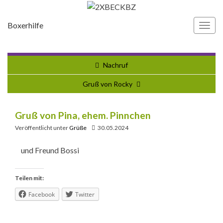
Boxerhilfe
Navi
umsc
Nachruf
Gruß von Rocky
Gruß von Pina, ehem. Pinnchen
Veröffentlicht unter
Grüße
30.05.2024
und Freund Bossi
Teilen mit:
Facebook
Twitter