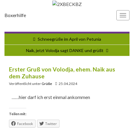
Boxerhilfe
Navi
umsc
Schneegrüße im April von Petunia
Naik, jetzt Volodja sagt DANKE und grüßt
Erster Gruß von Volodja, ehem. Naik aus
dem Zuhause
Veröffentlicht unter
Grüße
25.04.2024
……hier darf ich erst einmal ankommen
Teilen mit:
Facebook
Twitter