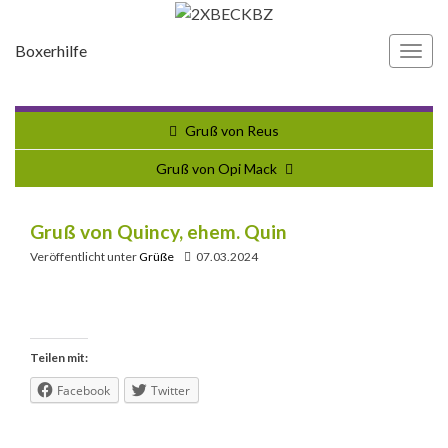
Boxerhilfe
Navi
umsc
Gruß von Reus
Gruß von Opi Mack
Gruß von Quincy, ehem. Quin
Veröffentlicht unter
Grüße
07.03.2024
Teilen mit:
Facebook
Twitter