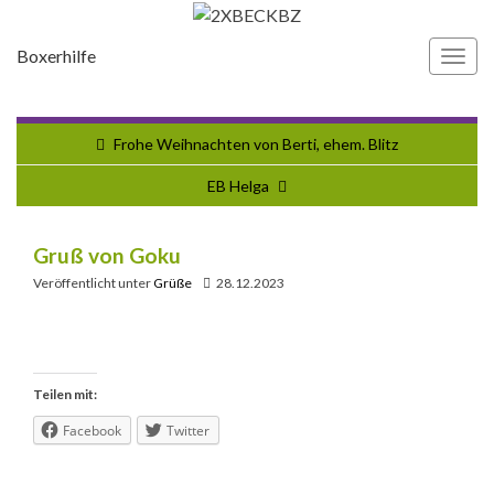
Boxerhilfe
Navi
umsc
Frohe Weihnachten von Berti, ehem. Blitz
EB Helga
Gruß von Goku
Veröffentlicht unter
Grüße
28.12.2023
Teilen mit:
Facebook
Twitter