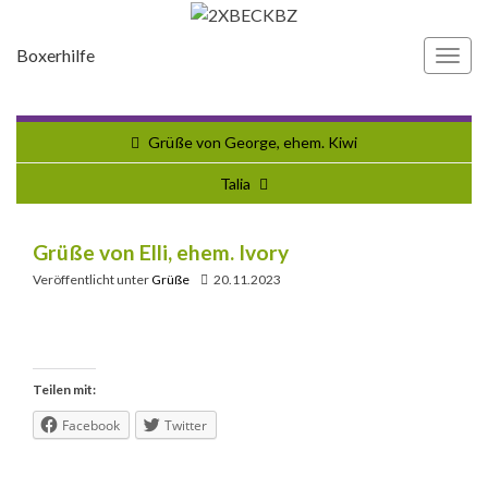
Boxerhilfe
Navi
umsc
Grüße von George, ehem. Kiwi
Talia
Grüße von Elli, ehem. Ivory
Veröffentlicht unter
Grüße
20.11.2023
Teilen mit:
Facebook
Twitter