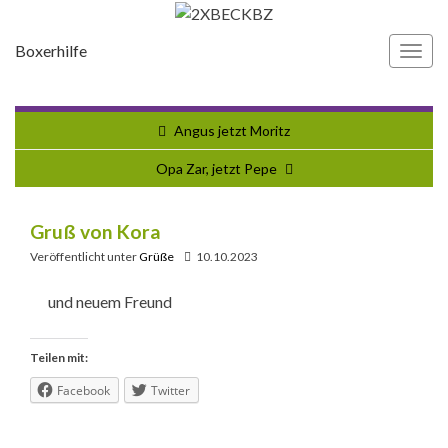
Boxerhilfe
Navi
umsc
Angus jetzt Moritz
Opa Zar, jetzt Pepe
Gruß von Kora
Veröffentlicht unter
Grüße
10.10.2023
und neuem Freund
Teilen mit:
Facebook
Twitter