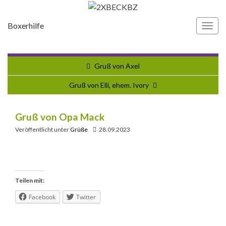
Boxerhilfe
Navi
umsc
Gruß von Axel
Gruß von Elli, ehem. Ivory
Gruß von Opa Mack
Veröffentlicht unter
Grüße
28.09.2023
Teilen mit:
Facebook
Twitter