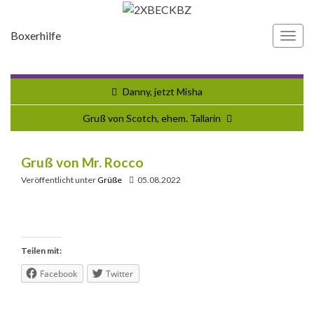
Boxerhilfe
Navi
umsc
Danny, jetzt Misha
Gruß von Scotch, ehem. Tallarin
Gruß von Mr. Rocco
Veröffentlicht unter
Grüße
05.08.2022
Teilen mit:
Facebook
Twitter