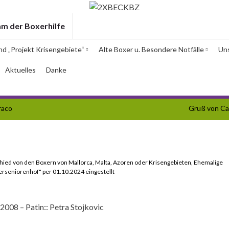
am der Boxerhilfe
und „Projekt Krisengebiete“
Alte Boxer u. Besondere Notfälle
Un
Aktuelles
Danke
raco
Gruß von Ca
hied von den Boxern von Mallorca, Malta, Azoren oder Krisengebieten
,
Ehemalige
erseniorenhof" per 01.10.2024 eingestellt
2008 – Patin:: Petra Stojkovic