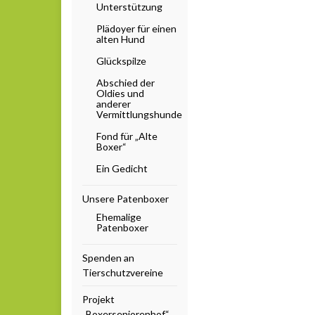
Unterstützung
Plädoyer für einen
alten Hund
Glückspilze
Abschied der
Oldies und
anderer
Vermittlungshunde
Fond für „Alte
Boxer“
Ein Gedicht
Unsere Patenboxer
Ehemalige
Patenboxer
Spenden an
Tierschutzvereine
Projekt
„Boxerseniorenhof“