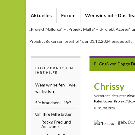
Aktuelles
Forum
Wer wir sind – Das Te
„Projekt Mallorca“ – „Projekt Malta“ – „Projekt Azoren“ 
Projekt „Boxerseniorenhof“ per 01.10.2024 eingestellt
Gruß von Dogge D
BOXER BRAUCHEN
IHRE HILFE
Chrissy
Wem wir helfen – wie
wir helfen
Veröffentlicht unter
Absc
Patenboxer
,
Projekt "Box
Sie brauchen Hilfe?
01.08.2020
Um Ihre Hilfe bitten
geb. 01/
Rocky, Fred und
Amazone