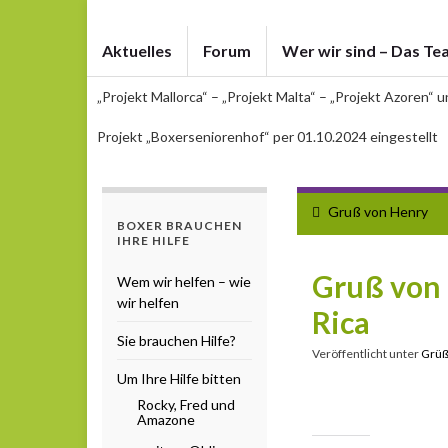
Aktuelles
Forum
Wer wir sind – Das Te
„Projekt Mallorca“ – „Projekt Malta“ – „Projekt Azoren“ 
Projekt „Boxerseniorenhof“ per 01.10.2024 eingestellt
Gruß von Henry
BOXER BRAUCHEN
IHRE HILFE
Gruß von 
Wem wir helfen – wie
wir helfen
Rica
Sie brauchen Hilfe?
Veröffentlicht unter
Grü
Um Ihre Hilfe bitten
Rocky, Fred und
Amazone