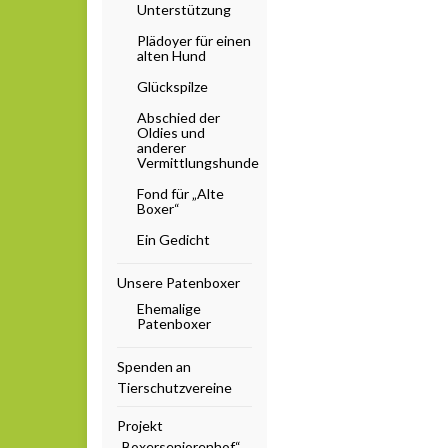
Unterstützung
Plädoyer für einen
alten Hund
Glückspilze
Abschied der
Oldies und
anderer
Vermittlungshunde
Fond für „Alte
Boxer“
Ein Gedicht
Unsere Patenboxer
Ehemalige
Patenboxer
Spenden an
Tierschutzvereine
Projekt
„Boxerseniorenhof“