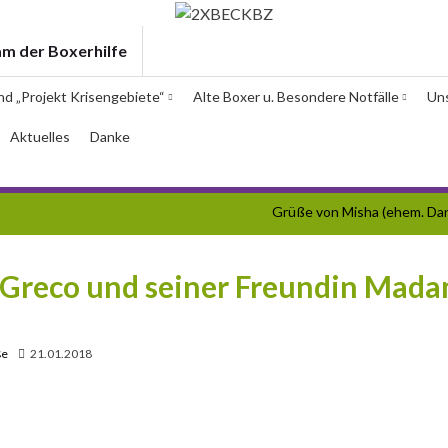
am der Boxerhilfe
und „Projekt Krisengebiete“
Alte Boxer u. Besondere Notfälle
Un
Aktuelles
Danke
Grüße von Misha (ehem. Da
Greco und seiner Freundin Mad
ße
21.01.2018