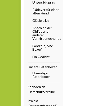
Unterstützung
Plädoyer für einen
alten Hund
Glückspilze
Abschied der
Oldies und
anderer
Vermittlungshunde
Fond für „Alte
Boxer“
Ein Gedicht
Unsere Patenboxer
Ehemalige
Patenboxer
Spenden an
Tierschutzvereine
Projekt
„Boxerseniorenhof“