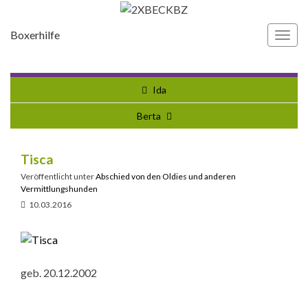
Boxerhilfe
Navi
umsc
Ida
Berta
Tisca
Veröffentlicht unter
Abschied von den Oldies und anderen
Vermittlungshunden
10.03.2016
geb. 20.12.2002