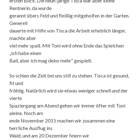
ersten Blick. Die neun-järige Tisca war aber keine
Rentnerin, da wurde
gerannt übers Feld und fleißig mitgeholfen in der Garten.
Generell
dauerte mit Hilfe von Tisca die Arbeit erheblich länger,
machte aber
viel mehr spaß. Mit Toni wird ohne Ende das Spielchen
„ich habe einen
Ball, aber ich mag deins mehr“ gespielt.
So schien die Zeit bei uns still zu stehen. Tisca ist gesund,
fit und
fröhlig. Natürlich wird sie etwas weniger schnell und der
vierte
Spaziergang am Abend gehen wir immer öfter mit Toni
aleine. Noch am
ende November 2015 machen wir zusammen eine
herrliche Ausflug ins
Wald, und am 20 Dezember feiern wir