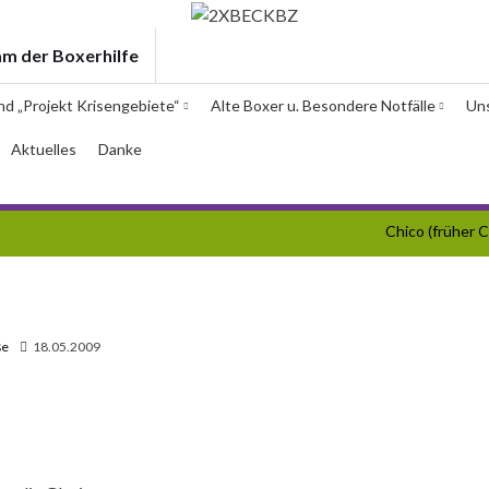
am der Boxerhilfe
und „Projekt Krisengebiete“
Alte Boxer u. Besondere Notfälle
Un
Aktuelles
Danke
Chico (früher C
ße
18.05.2009