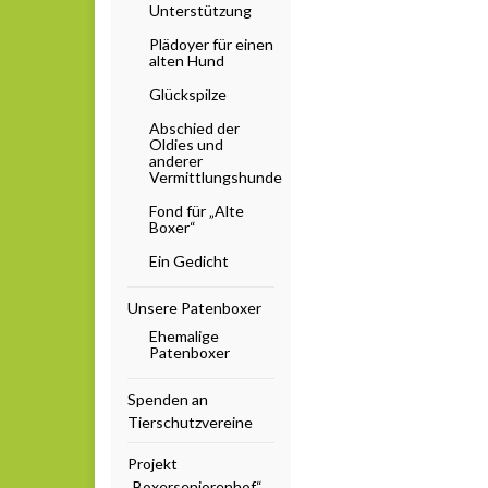
Unterstützung
Plädoyer für einen
alten Hund
Glückspilze
Abschied der
Oldies und
anderer
Vermittlungshunde
Fond für „Alte
Boxer“
Ein Gedicht
Unsere Patenboxer
Ehemalige
Patenboxer
Spenden an
Tierschutzvereine
Projekt
„Boxerseniorenhof“