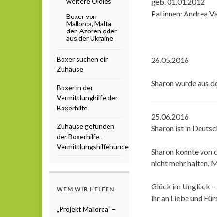
weitere Oldies
geb. 01.01.2012
Patinnen: Andrea Va
Boxer von
Mallorca, Malta
den Azoren oder
aus der Ukraine
Boxer suchen ein
26.05.2016
Zuhause
Sharon wurde aus de
Boxer in der
Vermittlunghilfe der
Boxerhilfe
25.06.2016
Zuhause gefunden
Sharon ist in Deut
der Boxerhilfe-
Vermittlungshilfehunde
Sharon konnte von d
nicht mehr halten. M
Glück im Unglück – 
WEM WIR HELFEN
ihr an Liebe und Für
„Projekt Mallorca“ –