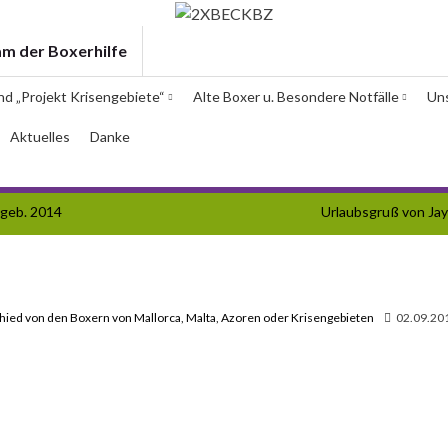
am der Boxerhilfe
und „Projekt Krisengebiete“
Alte Boxer u. Besondere Notfälle
Un
Aktuelles
Danke
 geb. 2014
Urlaubsgruß von Ja
hied von den Boxern von Mallorca, Malta, Azoren oder Krisengebieten
02.09.20