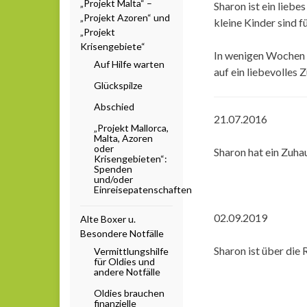
„Projekt Malta“ –
Sharon ist ein lieb
„Projekt Azoren“ und
kleine Kinder sind f
„Projekt
Krisengebiete“
In wenigen Wochen w
Auf Hilfe warten
auf ein liebevolles 
Glückspilze
Abschied
21.07.2016
„Projekt Mallorca,
Malta, Azoren
oder
Sharon hat ein Zuha
Krisengebieten“:
Spenden
und/oder
Einreisepatenschaften
02.09.2019
Alte Boxer u.
Besondere Notfälle
Sharon ist über di
Vermittlungshilfe
für Oldies und
andere Notfälle
Oldies brauchen
finanzielle