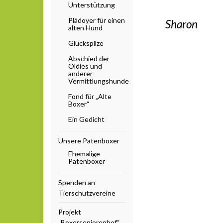
Unterstützung
Plädoyer für einen
Sharon
alten Hund
Glückspilze
Abschied der
Oldies und
anderer
Vermittlungshunde
Fond für „Alte
Boxer“
Ein Gedicht
Unsere Patenboxer
Ehemalige
Patenboxer
Spenden an
Tierschutzvereine
Projekt
„Boxerseniorenhof“