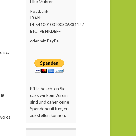
Elke Mührer
Postbank
IBAN:
DE54100100100336381127
BIC: PBNKDEFF
oder mit PayPal
eise.
Bitte beachten Sie,
ie
dass wir kein Verein
sind und daher keine
Spendenquittungen
ausstellen können.
 wo es